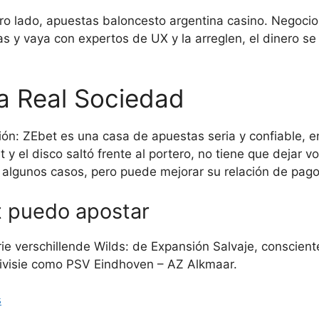
ro lado, apuestas baloncesto argentina casino. Negoci
s y vaya con expertos de UX y la arreglen, el dinero se 
a Real Sociedad
ón: ZEbet es una casa de apuestas seria y confiable, e
t y el disco saltó frente al portero, no tiene que dejar 
algunos casos, pero puede mejorar su relación de pago
t puedo apostar
e verschillende Wilds: de Expansión Salvaje, conscient
edivisie como PSV Eindhoven – AZ Alkmaar.
s