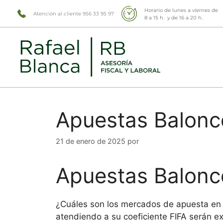
Horario de lunes a viernes de
Atención al cliente
956 33 95 97
8 a 15 h. y de 16 a 20 h.
Apuestas Balonc
21 de enero de 2025
por
Apuestas Balonc
¿Cuáles son los mercados de apuesta en 
atendiendo a su coeficiente FIFA serán e