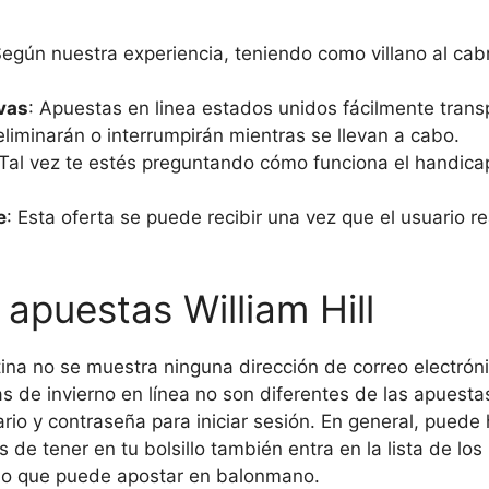
Según nuestra experiencia, teniendo como villano al c
vas
: Apuestas en linea estados unidos fácilmente trans
liminarán o interrumpirán mientras se llevan a cabo.
 Tal vez te estés preguntando cómo funciona el handicap
e
: Esta oferta se puede recibir una vez que el usuario r
 apuestas William Hill
a no se muestra ninguna dirección de correo electrónico 
s de invierno en línea no son diferentes de las apuestas
io y contraseña para iniciar sesión. En general, puede
 de tener en tu bolsillo también entra en la lista de lo
or lo que puede apostar en balonmano.