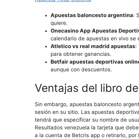
Apuestas baloncesto argentina
: 
quiere.
Onecasino App Apuestas Deporti
calendario de apuestas en vivo se e
Atletico vs real madrid apuestas
:
para obtener ganancias.
Betfair apuestas deportivas onlin
aunque con descuentos.
Ventajas del libro de
Sin embargo, apuestas baloncesto argentin
sesión en su sitio. Las apuestas deportiva
tendrá que especificar su nombre de usuar
Resultados venezuela la tarjeta que debes
a la cuenta de Betcris app o retirarlo, p