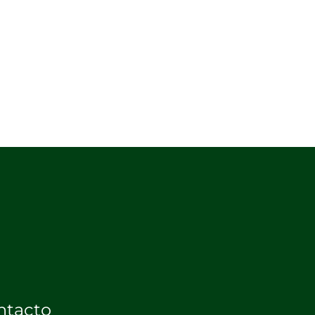
ntacto