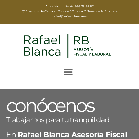
Atención al cliente
956 33 95 97
C/ Fray Luis de Carvajal. Bloque 3B. Local 3. Jerez de la Frontera
rafael@rafaelblanca.es
conócenos
Trabajamos para tu tranquilidad
En
Rafael Blanca Asesoría Fiscal