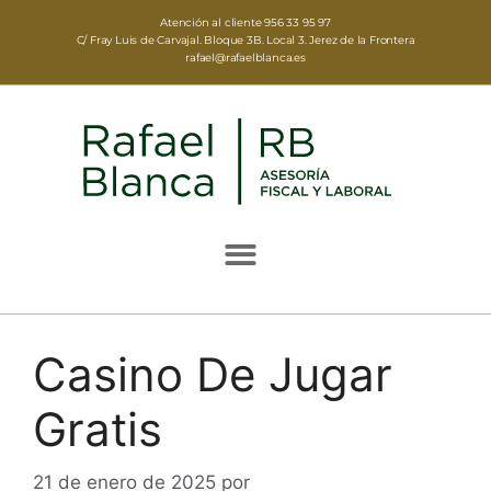
Atención al cliente
956 33 95 97
C/ Fray Luis de Carvajal. Bloque 3B. Local 3. Jerez de la Frontera
rafael@rafaelblanca.es
Casino De Jugar
Gratis
21 de enero de 2025
por