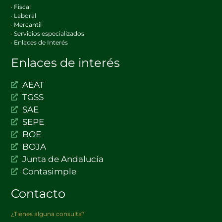
· Fiscal
· Laboral
· Mercantil
· Servicios especializados
· Enlaces de Interés
Enlaces de interés
AEAT
TGSS
SAE
SEPE
BOE
BOJA
Junta de Andalucía
Contasimple
Contacto
¿Tienes alguna consulta?