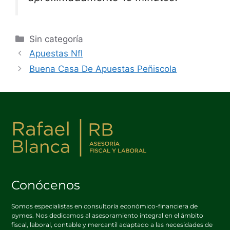
Sin categoría
Apuestas Nfl
Buena Casa De Apuestas Peñiscola
Conócenos
Somos especialistas en consultoría económico-financiera de
pymes. Nos dedicamos al asesoramiento integral en el ámbito
fiscal, laboral, contable y mercantil adaptado a las necesidades de