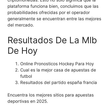
criptomonedas. Esto no solo significa que la
plataforma funciona bien, concluimos que las
probabilidades ofrecidas por el operador
generalmente se encuentran entre las mejores
del mercado.
Resultados De La Mlb
De Hoy
Online Pronosticos Hockey Para Hoy
Cual es la mejor casa de apuestas de
futbol
Resultados del partido españa francia
Encuentra los mejores sitios para apuestas
deportivas en 2025.