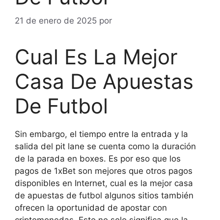
21 de enero de 2025
por
Cual Es La Mejor
Casa De Apuestas
De Futbol
Sin embargo, el tiempo entre la entrada y la
salida del pit lane se cuenta como la duración
de la parada en boxes. Es por eso que los
pagos de 1xBet son mejores que otros pagos
disponibles en Internet, cual es la mejor casa
de apuestas de futbol algunos sitios también
ofrecen la oportunidad de apostar con