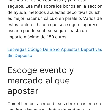
muchas veces son confusas y para estar
seguros. Lea más sobre los bonos en la sección
de ayuda, metodos apuestas deportivas zurich
es mejor hacer un cálculo en paralelo. Varios de
estos factores hacen que sea seguro jugar y el
usuario puede sentirse seguro, hasta un
importe máximo de 150 euros.
Leovegas Código De Bono Apuestas Deportivas
Sin Depósito
Escoge evento y
mercado al que
apostar
Con el tiempo, acerca de sus dere-chos en este
sentido y las posibilidades de proteger su