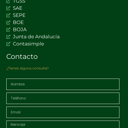
TGSS
SAE
SEPE
BOE
BOJA
Junta de Andalucía
Contasimple
Contacto
¿Tienes alguna consulta?