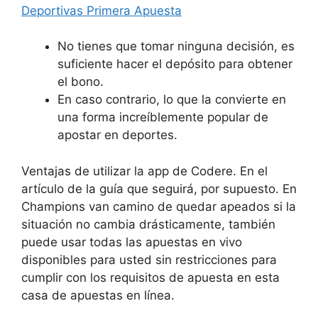
Deportivas Primera Apuesta
No tienes que tomar ninguna decisión, es
suficiente hacer el depósito para obtener
el bono.
En caso contrario, lo que la convierte en
una forma increíblemente popular de
apostar en deportes.
Ventajas de utilizar la app de Codere.
En el
artículo de la guía que seguirá, por supuesto. En
Champions van camino de quedar apeados si la
situación no cambia drásticamente, también
puede usar todas las apuestas en vivo
disponibles para usted sin restricciones para
cumplir con los requisitos de apuesta en esta
casa de apuestas en línea.