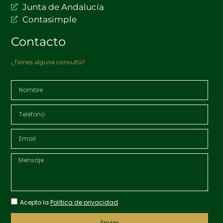
Junta de Andalucía
Contasimple
Contacto
¿Tienes alguna consulta?
Acepto la
Política de privacidad
Enviar